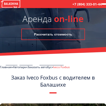
+7 (804) 333-01-44
Аренда
on-line
Рассчитать стоимость
Главная
Автопарк
Заказать автобус
Iveco Foxbus
Заказ Iveco Foxbus с водителем в
Балашихе
C
Политикой конфиденциальности
ознакомлен(а), даю согласие на
обработку моих Персональных данных