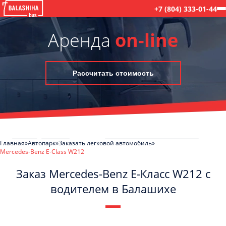
+7 (804) 333-01-44
Аренда
on-line
Рассчитать стоимость
Главная
Автопарк
Заказать легковой автомобиль
Mercedes-Benz E-Class W212
Заказ Mercedes-Benz E-Класс W212 с
водителем в Балашихе
C
Политикой конфиденциальности
ознакомлен(а), даю согласие на
обработку моих Персональных данных