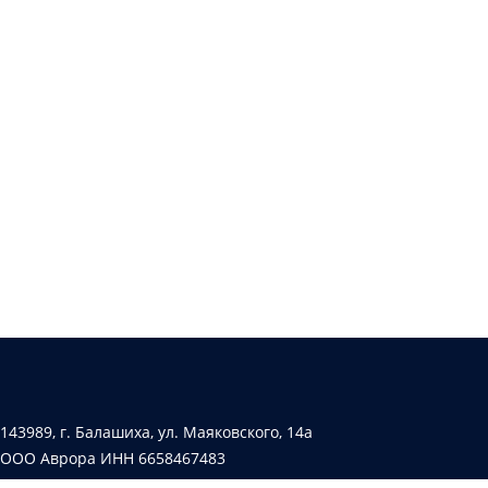
143989, г. Балашиха, ул. Маяковского, 14а
ООО Аврора ИНН 6658467483
Лицензия № АК-66-000257 от 19.04.2019