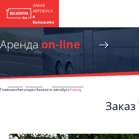
ЗАКАЗ
АВТОБУСА
в
Балашихе
Аренда
on-line
Главная
Автопарк
Заказать автобус
Yutong
Заказ