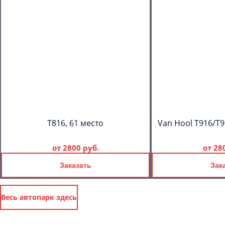
T816, 61 место
Van Hool T916/T9
от
2800 руб.
от
28
Заказать
Зак
Весь автопарк здесь