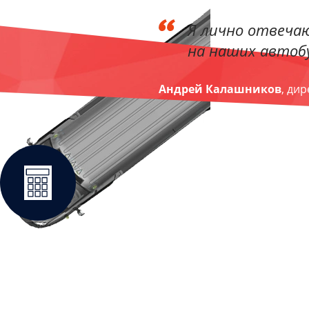
Я лично отвечаю
на наших автобу
Андрей Калашников
, ди