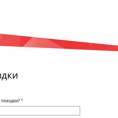
здки
я поездки?