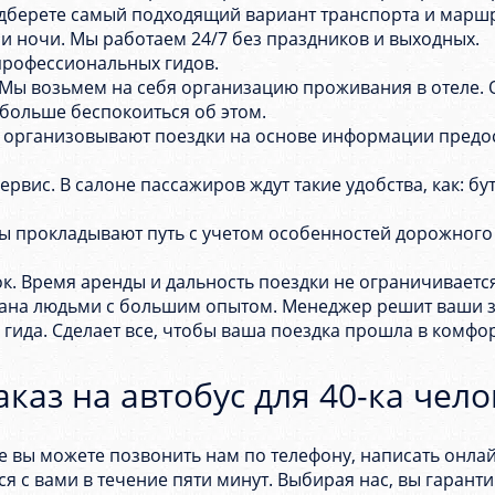
дберете самый подходящий вариант транспорта и маршр
 и ночи. Мы работаем 24/7 без праздников и выходных.
 профессиональных гидов.
Мы возьмем на себя организацию проживания в отеле. 
больше беспокоиться об этом.
 организовывают поездки на основе информации предо
рвис. В салоне пассажиров ждут такие удобства, как: бу
 прокладывают путь с учетом особенностей дорожного 
к. Время аренды и дальность поездки не ограничивается
вана людьми с большим опытом. Менеджер решит ваши з
и гида. Сделает все, чтобы ваша поездка прошла в комфо
аказ на автобус для 40-ка чело
хе вы можете позвонить нам по телефону, написать онл
ся с вами в течение пяти минут. Выбирая нас, вы гаран